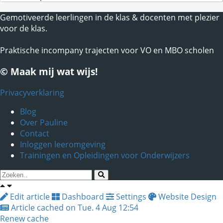
Gemotiveerde leerlingen in de klas & docenten met plezier
voor de klas.
Praktische incompany trajecten voor VO en MBO scholen
© Maak mij wat wijs!
Privacyverklaring
Blog
Over Pauline
Contact
Inloggen leeromgeving
Trainingen en Opleidingen voor Onderwijzers
Edit article
Dashboard
Settings
Website Design
Article cached on Tue. 4 Aug 12:54
Renew cache