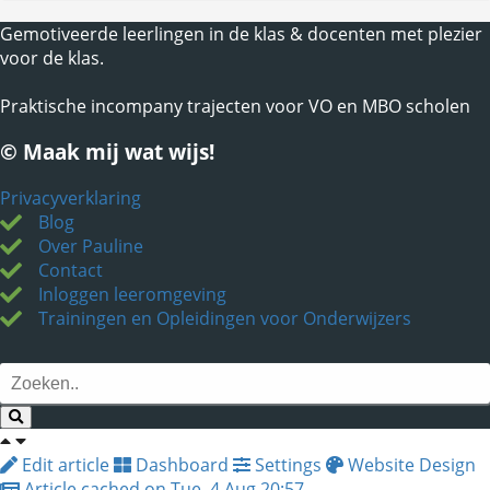
Gemotiveerde leerlingen in de klas & docenten met plezier
voor de klas.
Praktische incompany trajecten voor VO en MBO scholen
© Maak mij wat wijs!
Privacyverklaring
Blog
Over Pauline
Contact
Inloggen leeromgeving
Trainingen en Opleidingen voor Onderwijzers
Edit article
Dashboard
Settings
Website Design
Article cached on Tue. 4 Aug 20:57